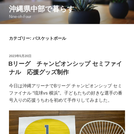
コ
沖縄県中部で暮らす
ン
Nine-oh-Four
テ
ン
ツ
カテゴリー:
バスケットボール
へ
ス
キ
投
2023年5月20日
ッ
稿
Bリーグ チャンピオンシップ セミファイ
日:
プ
ナル 応援グッズ制作
今日は沖縄アリーナでBリーグ チャンピオンシップ セミ
ファイナル “琉球vs 横浜”。子どもたちの好きな選手の番
号入りの応援うちわを初めて手作りしてみました。