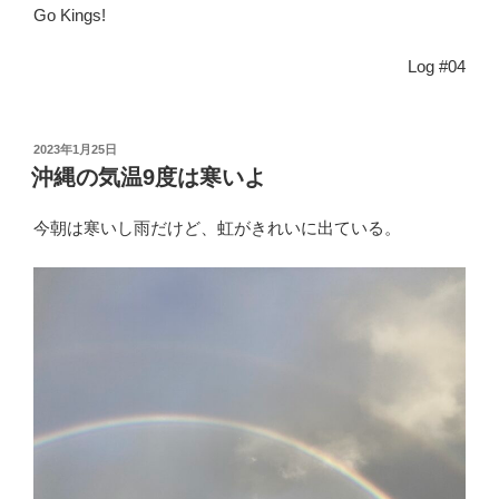
Go Kings!
Log #04
投
2023年1月25日
稿
沖縄の気温9度は寒いよ
日:
今朝は寒いし雨だけど、虹がきれいに出ている。